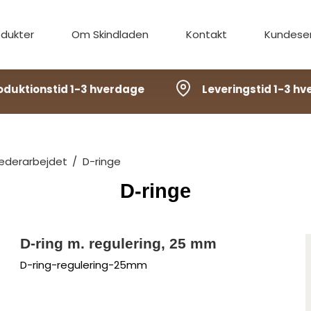
odukter
Om Skindladen
Kontakt
Kundeser
oduktionstid 1-3 hverdage
Leveringstid 1-3 h
 læderarbejdet
/
D-ringe
D-ringe
D-ring m. regulering, 25 mm
D-ring-regulering-25mm