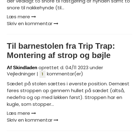
der vedlagt to snore til fastgøring af hynden samt to
snore til nakkehynde (til...
Læs mere
Skriv en kommentar
Til barnestolen fra Trip Trap:
Montering af strop og bøjle
oprettet d.
04/11 2023
under
Af
Skindladen
Vejledninger
|
kommentar(er)
1
Sædet på stolen sættes i øverste position. Dernæst
føres stroppen op gennem hullet på sædet (altså,
nedefra og op med løkken først). Stroppen har en
kugle, som stopper...
Læs mere
Skriv en kommentar