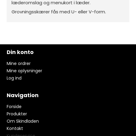
læderomslag og menukort i læder.
Grovningsskærer fås med U- eller V-form.
Din konto
Mine ordrer
Mine oplysninger
Log ind
Navigation
Forside
Produkter
Om Skindladen
Kontakt
Kundeservice