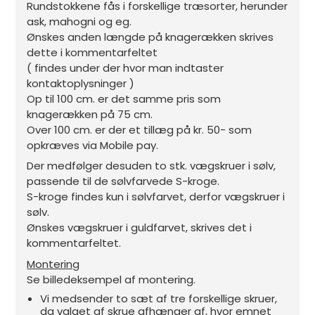
Rundstokkene fås i forskellige træsorter, herunder
ask, mahogni og eg.
Ønskes anden længde på knagerækken skrives
dette i kommentarfeltet
( findes under der hvor man indtaster
kontaktoplysninger )
Op til 100 cm. er det samme pris som
knagerækken på 75 cm.
Over 100 cm. er der et tillæg på kr. 50- som
opkræves via Mobile pay.
Der medfølger desuden to stk. vægskruer i sølv,
passende til de sølvfarvede S-kroge.
S-kroge findes kun i sølvfarvet, derfor vægskruer i
sølv.
Ønskes vægskruer i guldfarvet, skrives det i
kommentarfeltet.
Montering
Se billedeksempel af montering.
Vi medsender to sæt af tre forskellige skruer,
da valget af skrue afhænger af, hvor emnet